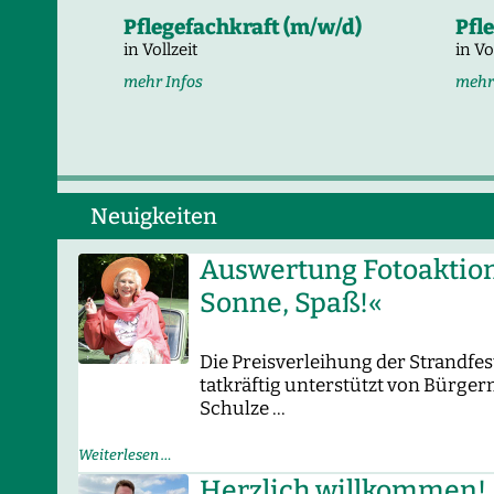
Pflegefachkraft (m/w/d)
Pfl
in Vollzeit
in Vo
mehr Infos
mehr
Neuigkeiten
Auswertung Fotoaktio
Sonne, Spaß!«
Die Preisverleihung der Strandfe
tatkräftig unterstützt von Bürge
Schulze …
Auswertung
Weiterlesen …
Fotoaktion
Herzlich willkommen!
»Sommer,