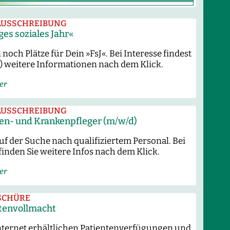
AUSSCHREIBUNG
ges soziales Jahr«
noch Plätze für Dein »FsJ«. Bei Interesse findest
) weitere Informationen nach dem Klick.
er
AUSSCHREIBUNG
en- und Krankenpfleger (m/w/d)
uf der Suche nach qualifiziertem Personal. Bei
finden Sie weitere Infos nach dem Klick.
er
SCHÜRE
ntenvollmacht
Internet erhältlichen Patientenverfügungen und