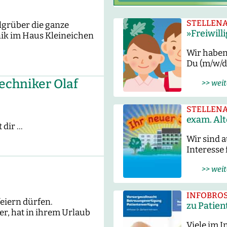
STELLEN
lgrüber die ganze
»Freiwilli
ik im Haus Kleineichen
Wir haben 
Du (m/w/d
echniker Olaf
>> weit
STELLEN
exam. Alt
 dir …
Wir sind a
Interesse 
>> weit
INFOBRO
feiern dürfen.
zu Patie
er, hat in ihrem Urlaub
Viele im 