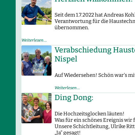
Sonne,
Spaß!«
Seit dem 1.7.2022 hat Andreas Koh
Verantwortung für die Haustechn
übernommen.
Herzlich
Weiterlesen …
willkommen!
Verabschiedung Haust
Nispel
Auf Wiedersehen! Schön war's mit
Verabschiedung
Weiterlesen …
Haustechniker
Ding Dong:
Olaf
Nispel
Die Hochzeitsglocken läuten!
Was für ein schönes Ereignis wir 
Unsere Schichtleitung, Ulrike Ritt
„Ja“ gesagt!