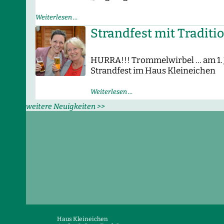
Ding
Weiterlesen …
Dong:
Strandfest mit Traditi
HURRA!!! Trommelwirbel … am 1. J
Strandfest im Haus Kleineichen
Strandfest
Weiterlesen …
mit
weitere Neuigkeiten >>
Tradition
Haus Kleineichen