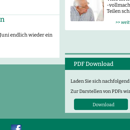
-vollmach
Teilen sch
on
>> weit
uni endlich wieder ein
PDF Download
Laden Sie sich nachfolgen
Zur Darstellen von PDFs wir
Download
Pflegesätze-PDF
(250,0 KiB)