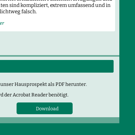
ten sind kompliziert, extrem ­umfassend und in
lichtweg falsch.
er
d unser Hausprospekt
als PDF herunter.
d der Acrobat Reader benötigt.
Download
Hausprospekt
(417,7
KiB)